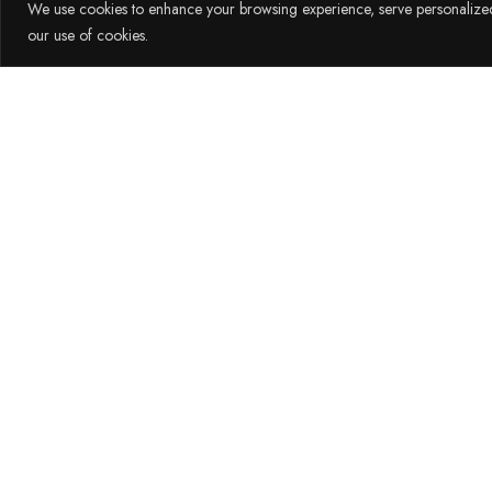
We use cookies to enhance your browsing experience, serve personalized a
our use of cookies.
B
Im Herzen des Cerviola Hotels gelegen, ist
ankommen, auf Ihren Transport warten 
einladende Atmosphäre und einen freundlic
Glas Wein aus der Region am Abend lade